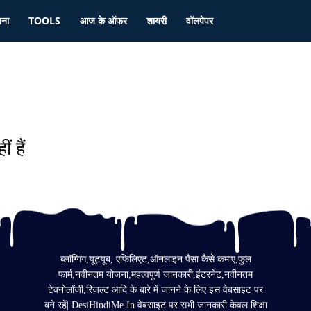
जना
TOOLS
आज के ऑफर
शायरी
वॉलपेपर
ं हैं
ब्लॉग्गिंग,यूट्यूब, एफिलिएट,ऑनलाइन पैसा कैसे कमाए,फुल
फार्म,नवीनतम योजना,महत्वपूर्ण जानकारी,इंटरनेट,नवीनतम
टेक्नोलॉजी,रिजल्ट आदि के बारे में जानने के लिए इस वेबसाइट पर
बने रहें| DesiHindiMe.In वेबसाइट पर सभी जानकारी केवल शिक्षा