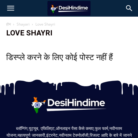
होम
Shayari
Love Shayri
LOVE SHAYRI
डिस्प्ले करने के लिए कोई पोस्ट नहीं हैं
ब्लॉग्गिंग,यूट्यूब, एफिलिएट,ऑनलाइन पैसा कैसे कमाए,फुल फार्म,नवीनतम
योजना,महत्वपूर्ण जानकारी,इंटरनेट,नवीनतम टेक्नोलॉजी,रिजल्ट आदि के बारे में जानने