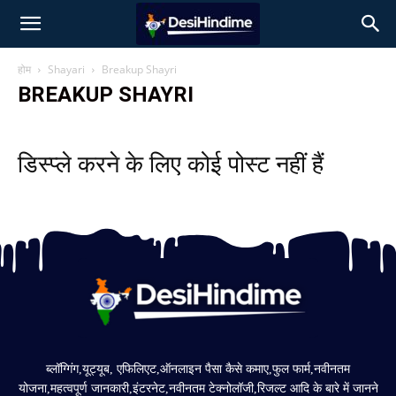
होम
Shayari
Breakup Shayri
BREAKUP SHAYRI
डिस्प्ले करने के लिए कोई पोस्ट नहीं हैं
ब्लॉग्गिंग,यूट्यूब, एफिलिएट,ऑनलाइन पैसा कैसे कमाए,फुल फार्म,नवीनतम
योजना,महत्वपूर्ण जानकारी,इंटरनेट,नवीनतम टेक्नोलॉजी,रिजल्ट आदि के बारे में जानने